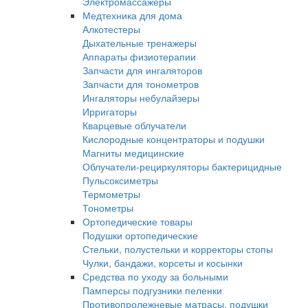
Электромассажеры
Медтехника для дома
Алкотестеры
Дыхательные тренажеры
Аппараты физиотерапии
Запчасти для ингаляторов
Запчасти для тонометров
Ингаляторы небулайзеры
Ирригаторы
Кварцевые облучатели
Кислородные концентраторы и подушки
Магниты медицинские
Облучатели-рециркуляторы бактерицидные
Пульсоксиметры
Термометры
Тонометры
Ортопедические товары
Подушки ортопедические
Стельки, полустельки и корректоры стопы
Чулки, бандажи, корсеты и косынки
Средства по уходу за больными
Памперсы подгузники пеленки
Противопролежневые матрасы, подушки