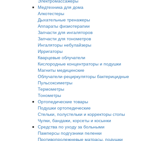
Электромассажеры
Медтехника для дома
Алкотестеры
Дыхательные тренажеры
Аппараты физиотерапии
Запчасти для ингаляторов
Запчасти для тонометров
Ингаляторы небулайзеры
Ирригаторы
Кварцевые облучатели
Кислородные концентраторы и подушки
Магниты медицинские
Облучатели-рециркуляторы бактерицидные
Пульсоксиметры
Термометры
Тонометры
Ортопедические товары
Подушки ортопедические
Стельки, полустельки и корректоры стопы
Чулки, бандажи, корсеты и косынки
Средства по уходу за больными
Памперсы подгузники пеленки
Противопролежневые матрасы, подушки