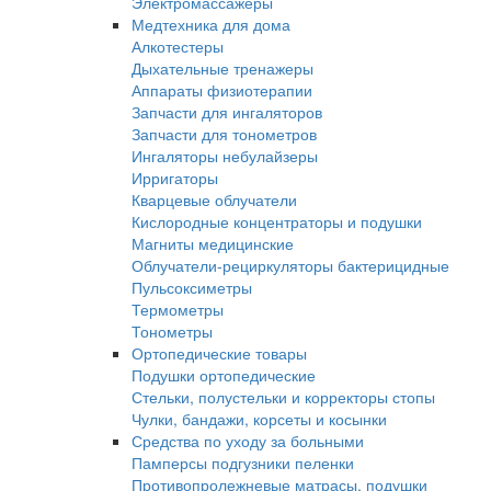
Электромассажеры
Медтехника для дома
Алкотестеры
Дыхательные тренажеры
Аппараты физиотерапии
Запчасти для ингаляторов
Запчасти для тонометров
Ингаляторы небулайзеры
Ирригаторы
Кварцевые облучатели
Кислородные концентраторы и подушки
Магниты медицинские
Облучатели-рециркуляторы бактерицидные
Пульсоксиметры
Термометры
Тонометры
Ортопедические товары
Подушки ортопедические
Стельки, полустельки и корректоры стопы
Чулки, бандажи, корсеты и косынки
Средства по уходу за больными
Памперсы подгузники пеленки
Противопролежневые матрасы, подушки