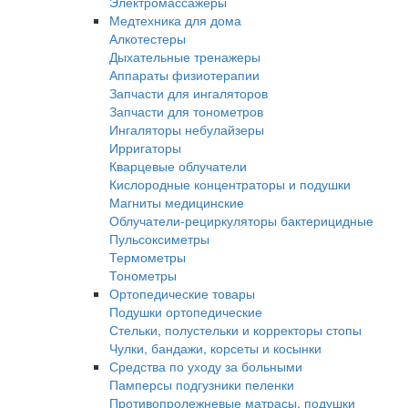
Электромассажеры
Медтехника для дома
Алкотестеры
Дыхательные тренажеры
Аппараты физиотерапии
Запчасти для ингаляторов
Запчасти для тонометров
Ингаляторы небулайзеры
Ирригаторы
Кварцевые облучатели
Кислородные концентраторы и подушки
Магниты медицинские
Облучатели-рециркуляторы бактерицидные
Пульсоксиметры
Термометры
Тонометры
Ортопедические товары
Подушки ортопедические
Стельки, полустельки и корректоры стопы
Чулки, бандажи, корсеты и косынки
Средства по уходу за больными
Памперсы подгузники пеленки
Противопролежневые матрасы, подушки