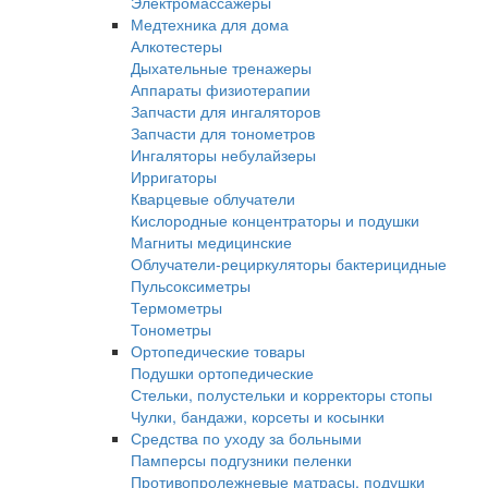
Электромассажеры
Медтехника для дома
Алкотестеры
Дыхательные тренажеры
Аппараты физиотерапии
Запчасти для ингаляторов
Запчасти для тонометров
Ингаляторы небулайзеры
Ирригаторы
Кварцевые облучатели
Кислородные концентраторы и подушки
Магниты медицинские
Облучатели-рециркуляторы бактерицидные
Пульсоксиметры
Термометры
Тонометры
Ортопедические товары
Подушки ортопедические
Стельки, полустельки и корректоры стопы
Чулки, бандажи, корсеты и косынки
Средства по уходу за больными
Памперсы подгузники пеленки
Противопролежневые матрасы, подушки