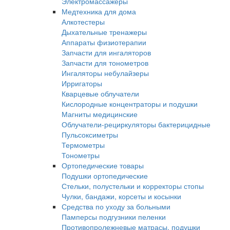
Электромассажеры
Медтехника для дома
Алкотестеры
Дыхательные тренажеры
Аппараты физиотерапии
Запчасти для ингаляторов
Запчасти для тонометров
Ингаляторы небулайзеры
Ирригаторы
Кварцевые облучатели
Кислородные концентраторы и подушки
Магниты медицинские
Облучатели-рециркуляторы бактерицидные
Пульсоксиметры
Термометры
Тонометры
Ортопедические товары
Подушки ортопедические
Стельки, полустельки и корректоры стопы
Чулки, бандажи, корсеты и косынки
Средства по уходу за больными
Памперсы подгузники пеленки
Противопролежневые матрасы, подушки