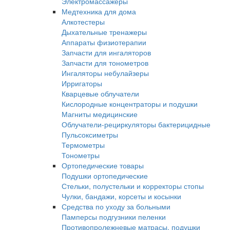
Электромассажеры
Медтехника для дома
Алкотестеры
Дыхательные тренажеры
Аппараты физиотерапии
Запчасти для ингаляторов
Запчасти для тонометров
Ингаляторы небулайзеры
Ирригаторы
Кварцевые облучатели
Кислородные концентраторы и подушки
Магниты медицинские
Облучатели-рециркуляторы бактерицидные
Пульсоксиметры
Термометры
Тонометры
Ортопедические товары
Подушки ортопедические
Стельки, полустельки и корректоры стопы
Чулки, бандажи, корсеты и косынки
Средства по уходу за больными
Памперсы подгузники пеленки
Противопролежневые матрасы, подушки