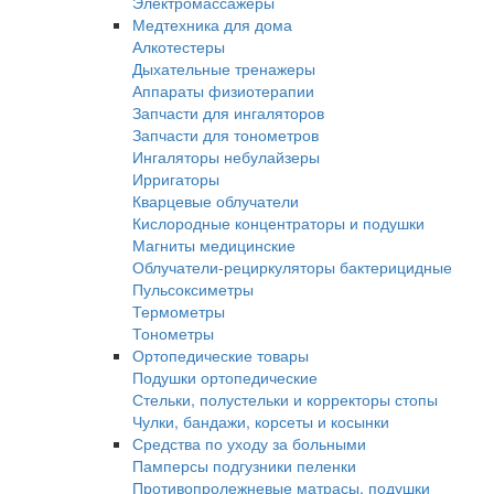
Электромассажеры
Медтехника для дома
Алкотестеры
Дыхательные тренажеры
Аппараты физиотерапии
Запчасти для ингаляторов
Запчасти для тонометров
Ингаляторы небулайзеры
Ирригаторы
Кварцевые облучатели
Кислородные концентраторы и подушки
Магниты медицинские
Облучатели-рециркуляторы бактерицидные
Пульсоксиметры
Термометры
Тонометры
Ортопедические товары
Подушки ортопедические
Стельки, полустельки и корректоры стопы
Чулки, бандажи, корсеты и косынки
Средства по уходу за больными
Памперсы подгузники пеленки
Противопролежневые матрасы, подушки