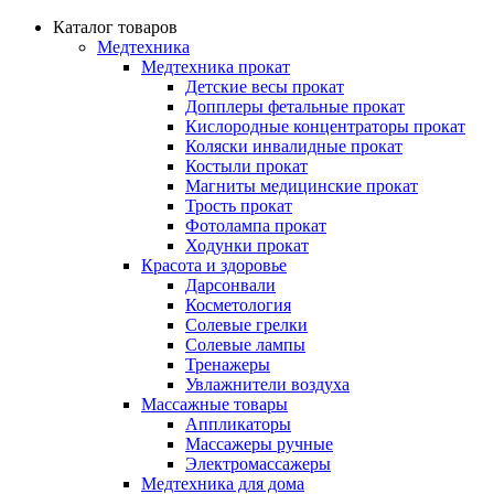
Каталог товаров
Медтехника
Медтехника прокат
Детские весы прокат
Допплеры фетальные прокат
Кислородные концентраторы прокат
Коляски инвалидные прокат
Костыли прокат
Магниты медицинские прокат
Трость прокат
Фотолампа прокат
Ходунки прокат
Красота и здоровье
Дарсонвали
Косметология
Солевые грелки
Солевые лампы
Тренажеры
Увлажнители воздуха
Массажные товары
Аппликаторы
Массажеры ручные
Электромассажеры
Медтехника для дома