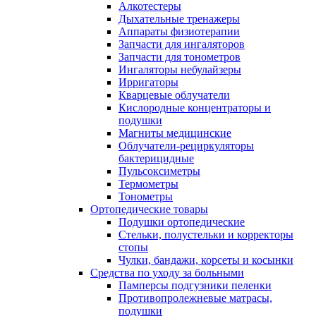
Алкотестеры
Дыхательные тренажеры
Аппараты физиотерапии
Запчасти для ингаляторов
Запчасти для тонометров
Ингаляторы небулайзеры
Ирригаторы
Кварцевые облучатели
Кислородные концентраторы и
подушки
Магниты медицинские
Облучатели-рециркуляторы
бактерицидные
Пульсоксиметры
Термометры
Тонометры
Ортопедические товары
Подушки ортопедические
Стельки, полустельки и корректоры
стопы
Чулки, бандажи, корсеты и косынки
Средства по уходу за больными
Памперсы подгузники пеленки
Противопролежневые матрасы,
подушки