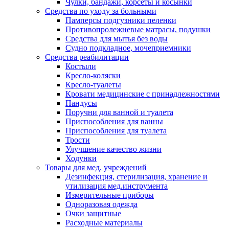
Чулки, бандажи, корсеты и косынки
Средства по уходу за больными
Памперсы подгузники пеленки
Противопролежневые матрасы, подушки
Средства для мытья без воды
Судно подкладное, мочеприемники
Средства реабилитации
Костыли
Кресло-коляски
Кресло-туалеты
Кровати медицинские с принадлежностями
Пандусы
Поручни для ванной и туалета
Приспособления для ванны
Приспособления для туалета
Трости
Улучшение качество жизни
Ходунки
Товары для мед. учреждений
Дезинфекция, стерилизация, хранение и
утилизация мед.инструмента
Измерительные приборы
Одноразовая одежда
Очки защитные
Расходные материалы