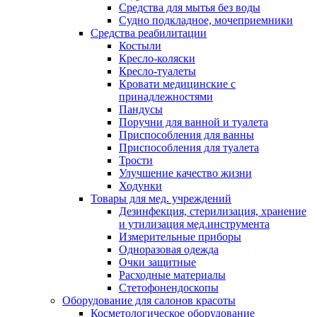
Средства для мытья без воды
Судно подкладное, мочеприемники
Средства реабилитации
Костыли
Кресло-коляски
Кресло-туалеты
Кровати медицинские с
принадлежностями
Пандусы
Поручни для ванной и туалета
Приспособления для ванны
Приспособления для туалета
Трости
Улучшение качество жизни
Ходунки
Товары для мед. учреждений
Дезинфекция, стерилизация, хранение
и утилизация мед.инструмента
Измерительные приборы
Одноразовая одежда
Очки защитные
Расходные материалы
Стетофонендоскопы
Оборудование для салонов красоты
Косметологическое оборудование