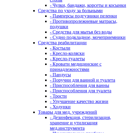
- Чулки, бандажи, корсеты и косынки
Средства по уходу за больными
- Памперсы подгузники пеленки
- Противопролежневые матрасы,
подушки
- Средства для мытья без воды
- Судно подкладное, мочеприемники
Средства реабилитации
- Костыли
- Кресло-коляски
- Кресло-туалеты
- Кровати медицинские с
принадлежностями
- Пандусы
- Поручни для ванной и туалета
- Приспособления для ванны
- Приспособления для туалета
- Трости
- Улучшение качество жизни
- Ходунки
Товары для мед. учреждений
- Дезинфекция, стерилизация,
хранение и утилизация
мед.инструмента