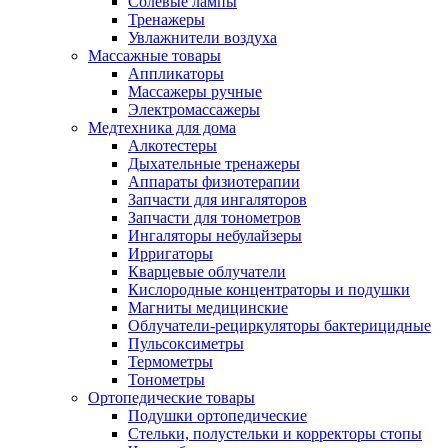
Солевые лампы
Тренажеры
Увлажнители воздуха
Массажные товары
Аппликаторы
Массажеры ручные
Электромассажеры
Медтехника для дома
Алкотестеры
Дыхательные тренажеры
Аппараты физиотерапии
Запчасти для ингаляторов
Запчасти для тонометров
Ингаляторы небулайзеры
Ирригаторы
Кварцевые облучатели
Кислородные концентраторы и подушки
Магниты медицинские
Облучатели-рециркуляторы бактерицидные
Пульсоксиметры
Термометры
Тонометры
Ортопедические товары
Подушки ортопедические
Стельки, полустельки и корректоры стопы