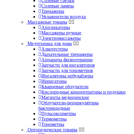
Солевые грелки
Солевые лампы
Тренажеры
Увлажнители воздуха
Массажные товары
Аппликаторы
Массажеры ручные
Электромассажеры
Медтехника для дома
Алкотестеры
Дыхательные тренажеры
Аппараты физиотерапии
Запчасти для ингаляторов
Запчасти для тонометров
Ингаляторы небулайзеры
Ирригаторы
Кварцевые облучатели
Кислородные концентраторы и подушки
Магниты медицинские
Облучатели-рециркуляторы
бактерицидные
Пульсоксиметры
Термометры
Тонометры
Ортопедические товары