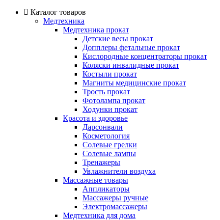
Каталог товаров
Медтехника
Медтехника прокат
Детские весы прокат
Допплеры фетальные прокат
Кислородные концентраторы прокат
Коляски инвалидные прокат
Костыли прокат
Магниты медицинские прокат
Трость прокат
Фотолампа прокат
Ходунки прокат
Красота и здоровье
Дарсонвали
Косметология
Солевые грелки
Солевые лампы
Тренажеры
Увлажнители воздуха
Массажные товары
Аппликаторы
Массажеры ручные
Электромассажеры
Медтехника для дома