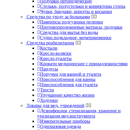
Подушки ортопедические
Стельки, полустельки и корректоры стопы
Чулки, бандажи, корсеты и косынки
Средства по уходу за больными
Памперсы подгузники пеленки
Противопролежневые матрасы, подушки
Средства для мытья без воды
Судно подкладное, мочеприемники
Средства реабилитации
Костыли
Кресло-коляски
Кресло-туалеты
Кровати медицинские с принадлежностями
Пандусы
Поручни для ванной и туалета
Приспособления для ванны
Приспособления для туалета
Трости
Улучшение качество жизни
Ходунки
Товары для мед. учреждений
Дезинфекция, стерилизация, хранение и
утилизация мед.инструмента
Измерительные приборы
Одноразовая одежда