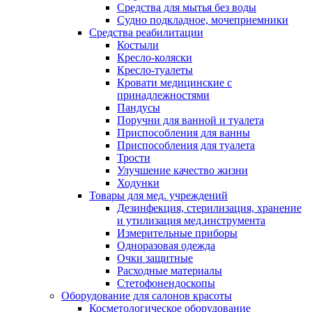
Средства для мытья без воды
Судно подкладное, мочеприемники
Средства реабилитации
Костыли
Кресло-коляски
Кресло-туалеты
Кровати медицинские с
принадлежностями
Пандусы
Поручни для ванной и туалета
Приспособления для ванны
Приспособления для туалета
Трости
Улучшение качество жизни
Ходунки
Товары для мед. учреждений
Дезинфекция, стерилизация, хранение
и утилизация мед.инструмента
Измерительные приборы
Одноразовая одежда
Очки защитные
Расходные материалы
Стетофонендоскопы
Оборудование для салонов красоты
Косметологическое оборудование