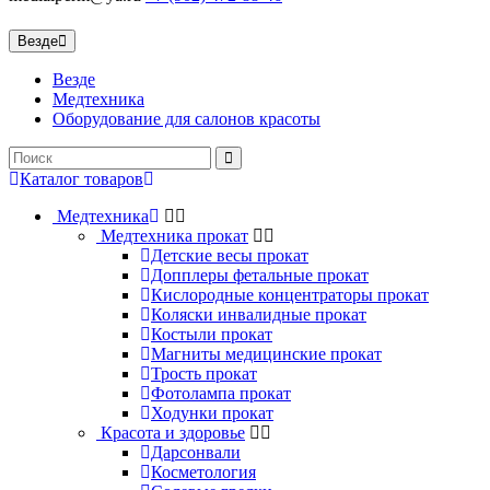
Везде
Везде
Медтехника
Оборудование для салонов красоты
Каталог
товаров
Медтехника
Медтехника прокат
Детские весы прокат
Допплеры фетальные прокат
Кислородные концентраторы прокат
Коляски инвалидные прокат
Костыли прокат
Магниты медицинские прокат
Трость прокат
Фотолампа прокат
Ходунки прокат
Красота и здоровье
Дарсонвали
Косметология