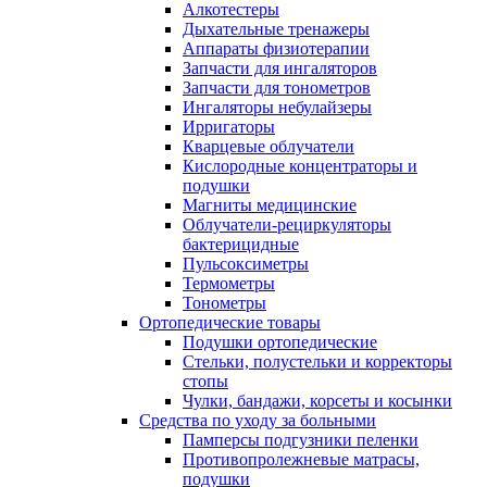
Алкотестеры
Дыхательные тренажеры
Аппараты физиотерапии
Запчасти для ингаляторов
Запчасти для тонометров
Ингаляторы небулайзеры
Ирригаторы
Кварцевые облучатели
Кислородные концентраторы и
подушки
Магниты медицинские
Облучатели-рециркуляторы
бактерицидные
Пульсоксиметры
Термометры
Тонометры
Ортопедические товары
Подушки ортопедические
Стельки, полустельки и корректоры
стопы
Чулки, бандажи, корсеты и косынки
Средства по уходу за больными
Памперсы подгузники пеленки
Противопролежневые матрасы,
подушки