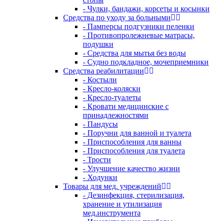
- Чулки, бандажи, корсеты и косынки
Средства по уходу за больными
- Памперсы подгузники пеленки
- Противопролежневые матрасы,
подушки
- Средства для мытья без воды
- Судно подкладное, мочеприемники
Средства реабилитации
- Костыли
- Кресло-коляски
- Кресло-туалеты
- Кровати медицинские с
принадлежностями
- Пандусы
- Поручни для ванной и туалета
- Приспособления для ванны
- Приспособления для туалета
- Трости
- Улучшение качество жизни
- Ходунки
Товары для мед. учреждений
- Дезинфекция, стерилизация,
хранение и утилизация
мед.инструмента