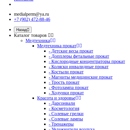
medialperm@ya.ru
+7 (902) 472-88-46
Назад
Каталог товаров
Медтехника
Медтехника прокат
- Детские весы прокат
- Допплеры фетальные прокат
- Кислородные концентраторы прокат
- Коляски инвалидные прокат
- Костыли прокат
- Магниты медицинские прокат
- Трость прокат
- Фотолампа прокат
- Ходунки прокат
Красота и здоровье
- Дарсонвали
- Косметология
- Солевые грелки
- Солевые лампы
- Тренажеры
- Увлажнители воздуха