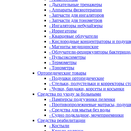
- Дыхательные тренажеры
- Аппараты физиотерапии
- Запчасти для ингаляторов
- Запчасти для тонометров
- Ингаляторы небулайзеры
- Ирригаторы
- Кварцевые облучатели
- Кислородные концентраторы и подуш
- Магниты медицинские
- Облучатели-рециркуляторы бактериц
- Пульсоксиметры
- Термометры
- Тонометры
Ортопедические товары
- Подушки ортопедические
- Стельки, полустельки и корректоры с
- Чулки, бандажи, корсеты и косынки
Средства по уходу за больными
- Памперсы подгузники пеленки
- Противопролежневые матрасы, подуш
- Средства для мытья без воды
- Судно подкладное, мочеприемники
Средства реабилитации
- Костыли
- Кресло-коляски