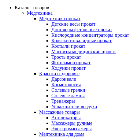
Каталог товаров
Медтехника
Медтехника прокат
Детские весы прокат
Допплеры фетальные прокат
Кислородные концентраторы прокат
Коляски инвалидные прокат
Костыли прокат
Магниты медицинские прокат
Трость прокат
Фотолампа прокат
Ходунки прокат
Красота и здоровье
Дарсонвали
Косметология
Солевые грелки
Солевые лампы
Тренажеры
Увлажнители воздуха
Массажные товары
Аппликаторы
Массажеры ручные
Электромассажеры
Медтехника для дома