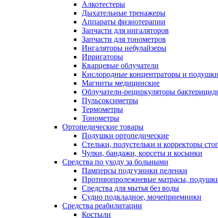
Алкотестеры
Дыхательные тренажеры
Аппараты физиотерапии
Запчасти для ингаляторов
Запчасти для тонометров
Ингаляторы небулайзеры
Ирригаторы
Кварцевые облучатели
Кислородные концентраторы и подушк
Магниты медицинские
Облучатели-рециркуляторы бактерицид
Пульсоксиметры
Термометры
Тонометры
Ортопедические товары
Подушки ортопедические
Стельки, полустельки и корректоры сто
Чулки, бандажи, корсеты и косынки
Средства по уходу за больными
Памперсы подгузники пеленки
Противопролежневые матрасы, подушк
Средства для мытья без воды
Судно подкладное, мочеприемники
Средства реабилитации
Костыли