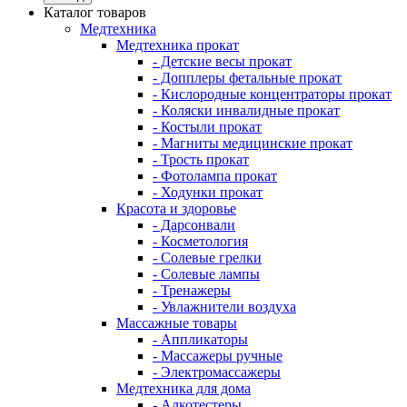
Каталог товаров
Медтехника
Медтехника прокат
- Детские весы прокат
- Допплеры фетальные прокат
- Кислородные концентраторы прокат
- Коляски инвалидные прокат
- Костыли прокат
- Магниты медицинские прокат
- Трость прокат
- Фотолампа прокат
- Ходунки прокат
Красота и здоровье
- Дарсонвали
- Косметология
- Солевые грелки
- Солевые лампы
- Тренажеры
- Увлажнители воздуха
Массажные товары
- Аппликаторы
- Массажеры ручные
- Электромассажеры
Медтехника для дома
- Алкотестеры