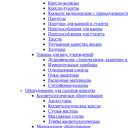
Кресло-коляски
Кресло-туалеты
Кровати медицинские с принадлежност
Пандусы
Поручни для ванной и туалета
Приспособления для ванны
Приспособления для туалета
Трости
Улучшение качество жизни
Ходунки
Товары для мед. учреждений
Дезинфекция, стерилизация, хранение и
Измерительные приборы
Одноразовая одежда
Очки защитные
Расходные материалы
Стетофонендоскопы
Оборудование для салонов красоты
Косметологическое оборудование
Аксессуары
Косметологические кресла
Стулья мастера
Массажные столы
Тумбы косметологические
Маникюрное оборудование