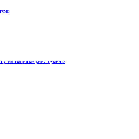
тями
 и утилизация мед.инструмента