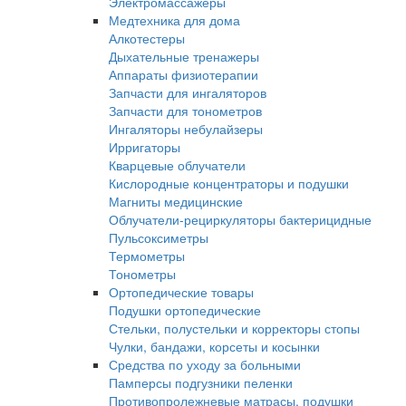
Электромассажеры
Медтехника для дома
Алкотестеры
Дыхательные тренажеры
Аппараты физиотерапии
Запчасти для ингаляторов
Запчасти для тонометров
Ингаляторы небулайзеры
Ирригаторы
Кварцевые облучатели
Кислородные концентраторы и подушки
Магниты медицинские
Облучатели-рециркуляторы бактерицидные
Пульсоксиметры
Термометры
Тонометры
Ортопедические товары
Подушки ортопедические
Стельки, полустельки и корректоры стопы
Чулки, бандажи, корсеты и косынки
Средства по уходу за больными
Памперсы подгузники пеленки
Противопролежневые матрасы, подушки