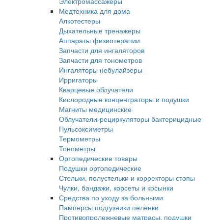
Электромассажеры
Медтехника для дома
Алкотестеры
Дыхательные тренажеры
Аппараты физиотерапии
Запчасти для ингаляторов
Запчасти для тонометров
Ингаляторы небулайзеры
Ирригаторы
Кварцевые облучатели
Кислородные концентраторы и подушки
Магниты медицинские
Облучатели-рециркуляторы бактерицидные
Пульсоксиметры
Термометры
Тонометры
Ортопедические товары
Подушки ортопедические
Стельки, полустельки и корректоры стопы
Чулки, бандажи, корсеты и косынки
Средства по уходу за больными
Памперсы подгузники пеленки
Противопролежневые матрасы, подушки