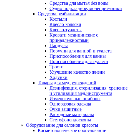
Средства для мытья без воды
Судно подкладное, мочеприемники
Средства реабилитации
Костыли
Кресло-коляски
Кресло-туалеты
Кровати медицинские с
принадлежностями
Пандусы
Поручни для ванной и туалета
Приспособления для ванны
Приспособления для туалета
Трости
Улучшение качество жизни
Ходунки
Товары для мед. учреждений
Дезинфекция, стерилизация, хранение
и утилизация мед.инструмента
Измерительные приборы
Одноразовая одежда
Очки защитные
Расходные материалы
Стетофонендоскопы
Оборудование для салонов красоты
Косметологическое оборудование