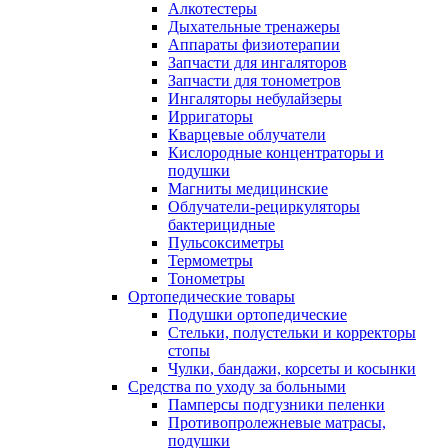
Алкотестеры
Дыхательные тренажеры
Аппараты физиотерапии
Запчасти для ингаляторов
Запчасти для тонометров
Ингаляторы небулайзеры
Ирригаторы
Кварцевые облучатели
Кислородные концентраторы и
подушки
Магниты медицинские
Облучатели-рециркуляторы
бактерицидные
Пульсоксиметры
Термометры
Тонометры
Ортопедические товары
Подушки ортопедические
Стельки, полустельки и корректоры
стопы
Чулки, бандажи, корсеты и косынки
Средства по уходу за больными
Памперсы подгузники пеленки
Противопролежневые матрасы,
подушки