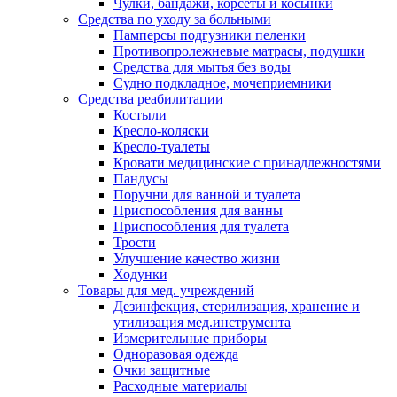
Чулки, бандажи, корсеты и косынки
Средства по уходу за больными
Памперсы подгузники пеленки
Противопролежневые матрасы, подушки
Средства для мытья без воды
Судно подкладное, мочеприемники
Средства реабилитации
Костыли
Кресло-коляски
Кресло-туалеты
Кровати медицинские с принадлежностями
Пандусы
Поручни для ванной и туалета
Приспособления для ванны
Приспособления для туалета
Трости
Улучшение качество жизни
Ходунки
Товары для мед. учреждений
Дезинфекция, стерилизация, хранение и
утилизация мед.инструмента
Измерительные приборы
Одноразовая одежда
Очки защитные
Расходные материалы