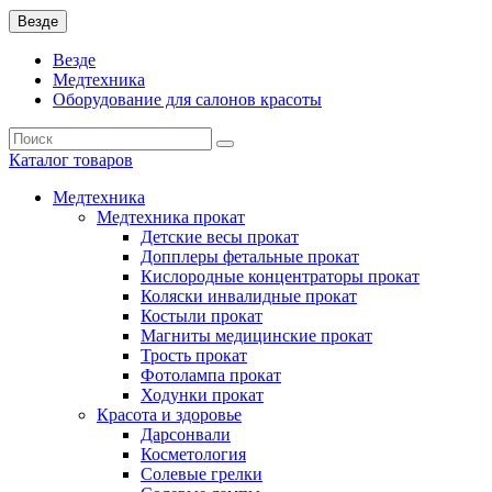
Везде
Везде
Медтехника
Оборудование для салонов красоты
Каталог
товаров
Медтехника
Медтехника прокат
Детские весы прокат
Допплеры фетальные прокат
Кислородные концентраторы прокат
Коляски инвалидные прокат
Костыли прокат
Магниты медицинские прокат
Трость прокат
Фотолампа прокат
Ходунки прокат
Красота и здоровье
Дарсонвали
Косметология
Солевые грелки