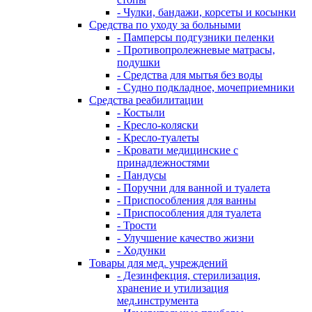
- Чулки, бандажи, корсеты и косынки
Средства по уходу за больными
- Памперсы подгузники пеленки
- Противопролежневые матрасы,
подушки
- Средства для мытья без воды
- Судно подкладное, мочеприемники
Средства реабилитации
- Костыли
- Кресло-коляски
- Кресло-туалеты
- Кровати медицинские с
принадлежностями
- Пандусы
- Поручни для ванной и туалета
- Приспособления для ванны
- Приспособления для туалета
- Трости
- Улучшение качество жизни
- Ходунки
Товары для мед. учреждений
- Дезинфекция, стерилизация,
хранение и утилизация
мед.инструмента