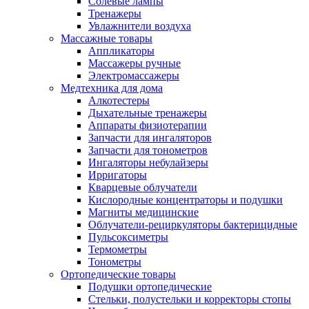
Солевые лампы
Тренажеры
Увлажнители воздуха
Массажные товары
Аппликаторы
Массажеры ручные
Электромассажеры
Медтехника для дома
Алкотестеры
Дыхательные тренажеры
Аппараты физиотерапии
Запчасти для ингаляторов
Запчасти для тонометров
Ингаляторы небулайзеры
Ирригаторы
Кварцевые облучатели
Кислородные концентраторы и подушки
Магниты медицинские
Облучатели-рециркуляторы бактерицидные
Пульсоксиметры
Термометры
Тонометры
Ортопедические товары
Подушки ортопедические
Стельки, полустельки и корректоры стопы