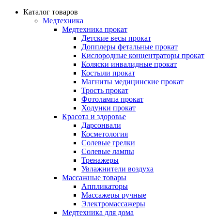
Каталог товаров
Медтехника
Медтехника прокат
Детские весы прокат
Допплеры фетальные прокат
Кислородные концентраторы прокат
Коляски инвалидные прокат
Костыли прокат
Магниты медицинские прокат
Трость прокат
Фотолампа прокат
Ходунки прокат
Красота и здоровье
Дарсонвали
Косметология
Солевые грелки
Солевые лампы
Тренажеры
Увлажнители воздуха
Массажные товары
Аппликаторы
Массажеры ручные
Электромассажеры
Медтехника для дома