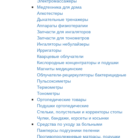
Электромассажеры
Медтехника для дома
Алкотестеры
Дыхательные тренажеры
Аппараты физиотерапии
Запчасти для ингаляторов
Запчасти для тонометров
Ингаляторы небулайзеры
Ирригаторы
Кварцевые облучатели
Кислородные концентраторы и подушки
Магниты медицинские
Облучатели-рециркуляторы бактерицидные
Пульсоксиметры
Термометры
Тонометры
Ортопедические товары
Подушки ортопедические
Стельки, полустельки и корректоры стопы
Чулки, бандажи, корсеты и косынки
Средства по уходу за больными
Памперсы подгузники пеленки
Противопролежневые матрасы, подушки