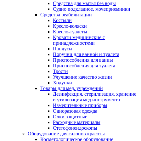
Средства для мытья без воды
Судно подкладное, мочеприемники
Средства реабилитации
Костыли
Кресло-коляски
Кресло-туалеты
Кровати медицинские с
принадлежностями
Пандусы
Поручни для ванной и туалета
Приспособления для ванны
Приспособления для туалета
Трости
Улучшение качество жизни
Ходунки
Товары для мед. учреждений
Дезинфекция, стерилизация, хранение
и утилизация мед.инструмента
Измерительные приборы
Одноразовая одежда
Очки защитные
Расходные материалы
Стетофонендоскопы
Оборудование для салонов красоты
Косметологическое оборудование