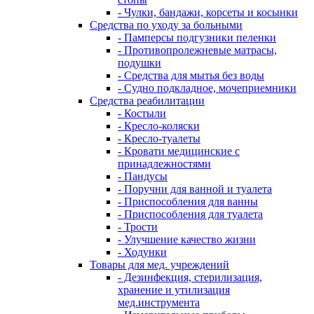
- Чулки, бандажи, корсеты и косынки
Средства по уходу за больными
- Памперсы подгузники пеленки
- Противопролежневые матрасы,
подушки
- Средства для мытья без воды
- Судно подкладное, мочеприемники
Средства реабилитации
- Костыли
- Кресло-коляски
- Кресло-туалеты
- Кровати медицинские с
принадлежностями
- Пандусы
- Поручни для ванной и туалета
- Приспособления для ванны
- Приспособления для туалета
- Трости
- Улучшение качество жизни
- Ходунки
Товары для мед. учреждений
- Дезинфекция, стерилизация,
хранение и утилизация
мед.инструмента