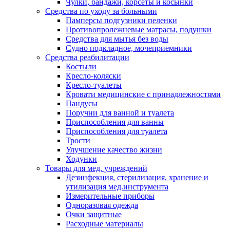
Чулки, бандажи, корсеты и косынки
Средства по уходу за больными
Памперсы подгузники пеленки
Противопролежневые матрасы, подушки
Средства для мытья без воды
Судно подкладное, мочеприемники
Средства реабилитации
Костыли
Кресло-коляски
Кресло-туалеты
Кровати медицинские с принадлежностями
Пандусы
Поручни для ванной и туалета
Приспособления для ванны
Приспособления для туалета
Трости
Улучшение качество жизни
Ходунки
Товары для мед. учреждений
Дезинфекция, стерилизация, хранение и
утилизация мед.инструмента
Измерительные приборы
Одноразовая одежда
Очки защитные
Расходные материалы