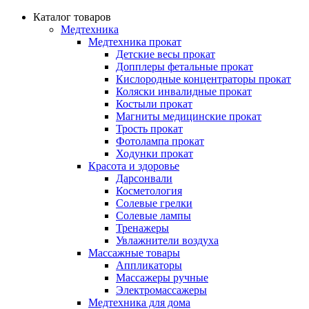
Каталог товаров
Медтехника
Медтехника прокат
Детские весы прокат
Допплеры фетальные прокат
Кислородные концентраторы прокат
Коляски инвалидные прокат
Костыли прокат
Магниты медицинские прокат
Трость прокат
Фотолампа прокат
Ходунки прокат
Красота и здоровье
Дарсонвали
Косметология
Солевые грелки
Солевые лампы
Тренажеры
Увлажнители воздуха
Массажные товары
Аппликаторы
Массажеры ручные
Электромассажеры
Медтехника для дома