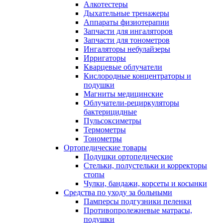
Алкотестеры
Дыхательные тренажеры
Аппараты физиотерапии
Запчасти для ингаляторов
Запчасти для тонометров
Ингаляторы небулайзеры
Ирригаторы
Кварцевые облучатели
Кислородные концентраторы и
подушки
Магниты медицинские
Облучатели-рециркуляторы
бактерицидные
Пульсоксиметры
Термометры
Тонометры
Ортопедические товары
Подушки ортопедические
Стельки, полустельки и корректоры
стопы
Чулки, бандажи, корсеты и косынки
Средства по уходу за больными
Памперсы подгузники пеленки
Противопролежневые матрасы,
подушки