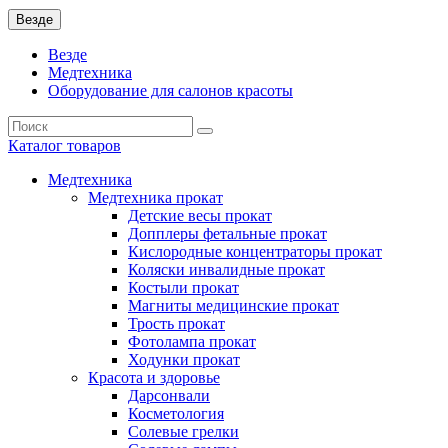
Везде
Везде
Медтехника
Оборудование для салонов красоты
Каталог
товаров
Медтехника
Медтехника прокат
Детские весы прокат
Допплеры фетальные прокат
Кислородные концентраторы прокат
Коляски инвалидные прокат
Костыли прокат
Магниты медицинские прокат
Трость прокат
Фотолампа прокат
Ходунки прокат
Красота и здоровье
Дарсонвали
Косметология
Солевые грелки