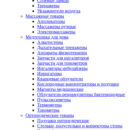
Солевые лампы
Тренажеры
Увлажнители воздуха
Массажные товары
Аппликаторы
Массажеры ручные
Электромассажеры
Медтехника для дома
Алкотестеры
Дыхательные тренажеры
Аппараты физиотерапии
Запчасти для ингаляторов
Запчасти для тонометров
Ингаляторы небулайзеры
Ирригаторы
Кварцевые облучатели
Кислородные концентраторы и подушки
Магниты медицинские
Облучатели-рециркуляторы бактерицидные
Пульсоксиметры
Термометры
Тонометры
Ортопедические товары
Подушки ортопедические
Стельки, полустельки и корректоры стопы